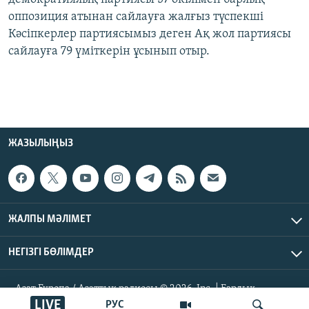
оппозиция атынан сайлауға жалғыз түспекші
Кәсіпкерлер партиясымыз деген Ақ жол партиясы
сайлауға 79 үміткерін ұсынып отыр.
ЖАЗЫЛЫҢЫЗ
ЖАЛПЫ МӘЛІМЕТ
НЕГІЗГІ БӨЛІМДЕР
Азат Еуропа / Азаттық радиосы © 2026, Inc. | Барлық
құқықтары қорғалған
LIVE
РУС