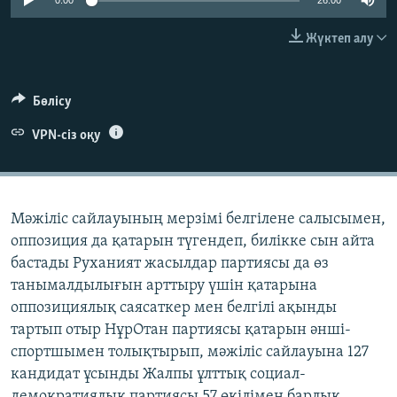
0:00
26:00
ЖАЗЫЛЫҢЫЗ
Жүктеп алу
Басқа тілдерде
Бөлісу
VPN-сіз оқу
Мәжіліс сайлауының мерзімі белгілене салысымен,
оппозиция да қатарын түгендеп, билікке сын айта
бастады Руханият жасылдар партиясы да өз
танымалдылығын арттыру үшін қатарына
оппозициялық саясаткер мен белгілі ақынды
тартып отыр НұрОтан партиясы қатарын әнші-
спортшымен толықтырып, мәжіліс сайлауына 127
кандидат ұсынды Жалпы ұлттық социал-
демократиялық партиясы 57 өкілімен барлық