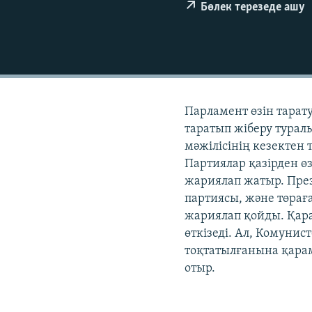
Бөлек терезеде ашу
Парламент өзін тарат
таратып жіберу тура
мәжілісінің кезектен
Партиялар қазірден өз
жариялап жатыр. Пре
партиясы, және төрағ
жариялап қойды. Қар
өткізеді. Ал, Комуни
тоқтатылғанына қарам
отыр.