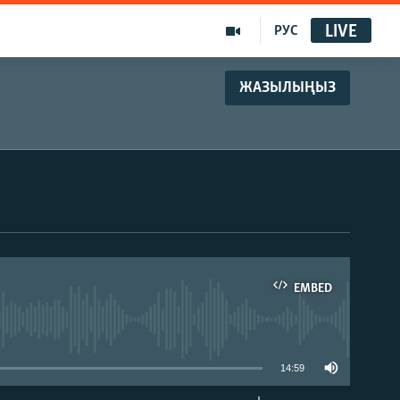
LIVE
РУС
ЖАЗЫЛЫҢЫЗ
EMBED
able
14:59