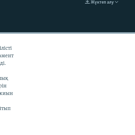
Жүктеп алу
EMBED
лісті
амент
ді.
лық
рін
 жиын
йтып