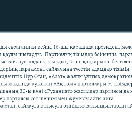
уды сұрағаннан кейін, 16-шы қарашада президент мәжі
лы қаулы шығарды. Партиялық тізімдер бойынша парл
 тыс сайлауы алдағы жылдың 15-ші қаңтарына белгілен
дерінің парламент сайлауына түсетін адамдар тізімін
зиденттік Нұр Отан, «Азат» жалпы ұлттық демократия
асы жақында ауысқан «Ақ жол» партиялары өз тізімде
ашаның 30-ы күні «Руханият» жасылдар партиясы да
стер партиясы сот шешімімен жұмысы алты айға
астан, сайлауға қатысуға өтініш жазатындықтарын а