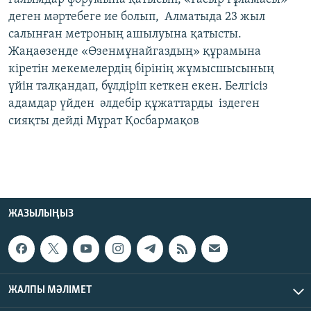
деген мәртебеге ие болып, Алматыда 23 жыл
салынған метроның ашылуына қатысты.
Жаңаөзенде «Өзенмұнайгаздың» құрамына
кіретін мекемелердің бірінің жұмысшысының
үйін талқандап, бүлдіріп кеткен екен. Белгісіз
адамдар үйден әлдебір құжаттарды іздеген
сияқты дейді Мұрат Қосбармақов
ЖАЗЫЛЫҢЫЗ
ЖАЛПЫ МӘЛІМЕТ