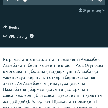
0:00
26:00
ЖАЗЫЛЫҢЫЗ
Жүктеп алу
Басқа тілдерде
Бөлісу
VPN-сіз оқу
Қырғызстанның сайланған президенті Аламзбек
Атамбав ант беріп қызметіне кірісті. Роза Отунбава
қырғызелінің болашақ тағдыры үшін Атамбавқа
үлкен жауапкершілікті өткеріп беріп жатқанын
айтты. Ал Атамбаевтың инаугурациясына
Назарбавтың бармай қалуының астарынан
саясаткерлердің бірі саясат іздесе, екінші қалыпты
жағдай дейді. Ал бұл күні Қазқастан президенті
ғалымдар форумына қатысып, «Ғасыр ғұламасы»