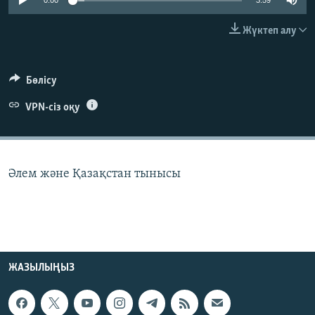
0:00
3:59
ЖАЗЫЛЫҢЫЗ
Жүктеп алу
Басқа тілдерде
Бөлісу
VPN-сіз оқу
Әлем және Қазақстан тынысы
ЖАЗЫЛЫҢЫЗ