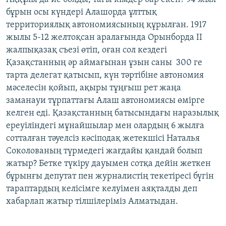
бұрын осы күндері Алашорда ұлттық
территориялық автономиясының құрылған. 1917
жылы 5-12 желтоқсан аралағында Орынборда II
жалпықазақ съезі өтіп, оған сол кездегі
Қазақстанның әр аймағынан ұзын саны 300 ге
тарта делегат қатысып, күн тәртібіне автономия
мәселесін қойып, ақыры тұңғыш рет жаңа
заманауи тұрпаттағы Алаш автономиясы өмірге
келген еді. Қазақстанның батысындағы наразылық
ереуіліндегі мұнайшылар мен олардың 6 жылға
сотталған тәуелсіз кәсіподақ жетекшісі Наталья
Соколованың түрмедегі жағдайы қандай болып
жатыр? Бетке түкіру дауымен сотқа дейін жеткен
бұрынғы депутат пен журналистің текетіресі бүгін
тараптардың келісімге келуімен аяқталды деп
хабарлап жатыр тілшілеріміз Алматыдан.