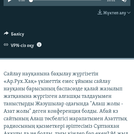
0:00
26:01
ЖАЗЫЛЫҢЫЗ
Жүктеп алу
Басқа тілдерде
Бөлісу
VPN-сіз оқу
Сайлау науқанына бақылау жүргізетін
«Ар.Руx.Хақ» үкіметтік емес ұйымы сайлау
науқаны барысының баспасөзде қалай жазылып
жатқанына жүргізген алғашқы талдауымен
таныстырды Жазушылар одағында "Алаш жолы -
Азат жолы" деген конференция болды. Абай кз
сайтының Алаш төсбелгісі марапатымен Азатттық
радиосының қызметкері әріптесіміз Сұлтанхан
Аққұлы да ие болды, тағы кімдер бар екен? 94 жыл