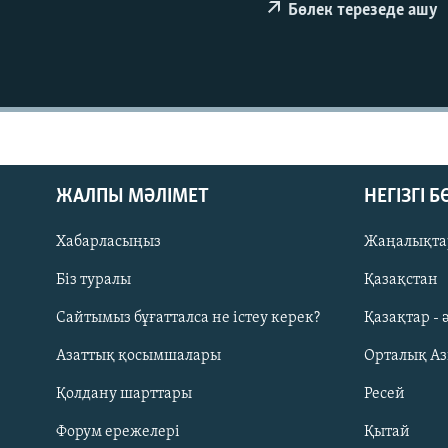
Бөлек терезеде ашу
ЖАЛПЫ МӘЛІМЕТ
НЕГІЗГІ 
Хабарласыңыз
Жаңалықта
Біз туралы
Қазақстан
Сайтымыз бұғатталса не істеу керек?
Қазақтар - 
Русский
Азаттық қосымшалары
Орталық А
Қолдану шарттары
Ресей
ЖАЗЫЛЫҢЫЗ
Форум ережелері
Қытай