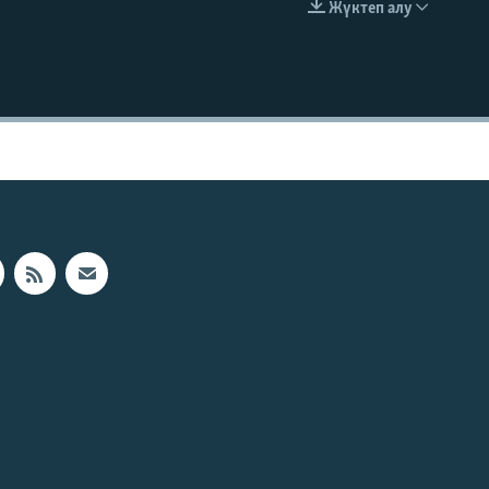
Жүктеп алу
EMBED