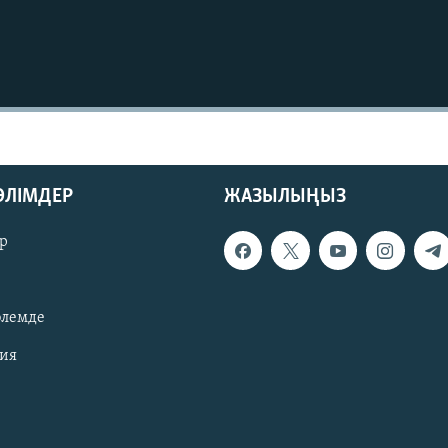
БӨЛІМДЕР
ЖАЗЫЛЫҢЫЗ
р
әлемде
зия