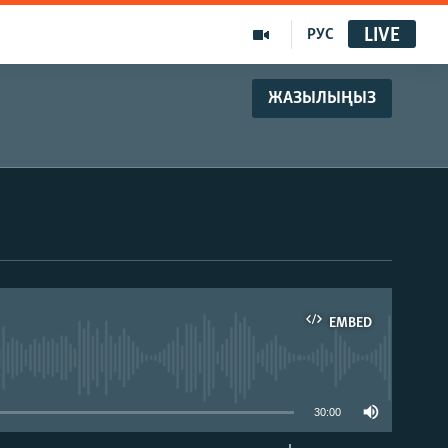
LIVE
РУС
ЖАЗЫЛЫҢЫЗ
EMBED
able
30:00