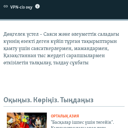
ЖАЗЫЛЫҢЫЗ
VPN-сіз оқу
Басқа тілдерде
Дөңгелек үстел – Саяси және әлеуметтік саладағы
күннің өзекті деген күйіп тұрған тақырыптарын
қамту үшін саясаткерлермен, мамандармен,
Қазақстаннан тыс жердегі сарапшылармен
өткізілетін талқылау, талдау сұхбаты
Оқыңыз. Көріңіз. Тыңдаңыз
ОРТАЛЫҚ АЗИЯ
"Басқалар ішпес үшін төгейік".