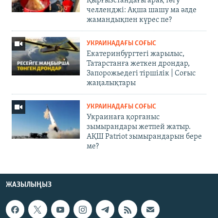
Қырғызстандағы арақ төгу
челленджі: Ақша шашу ма әлде
жамандықпен күрес пе?
УКРАИНАДАҒЫ СОҒЫС
Екатеринбургтегі жарылыс,
Татарстанға жеткен дрондар,
Запорожьедегі тіршілік | Cоғыс
жаңалықтары
УКРАИНАДАҒЫ СОҒЫС
Украинаға қорғаныс
зымырандары жетпей жатыр.
АҚШ Patriot зымырандарын бере
ме?
ЖАЗЫЛЫҢЫЗ