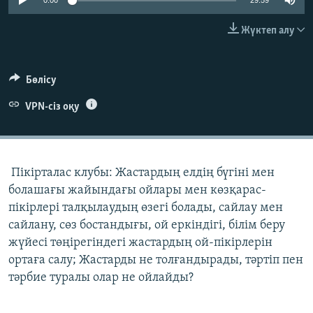
0:00
29:59
ЖАЗЫЛЫҢЫЗ
Жүктеп алу
Басқа тілдерде
Бөлісу
VPN-сіз оқу
Пікірталас клубы: Жастардың елдің бүгіні мен
болашағы жайындағы ойлары мен көзқарас-
пікірлері талқылаудың өзегі болады, сайлау мен
сайлану, сөз бостандығы, ой еркіндігі, білім беру
жүйесі төңірегіндегі жастардың ой-пікірлерін
ортаға салу; Жастарды не толғандырады, тәртіп пен
тәрбие туралы олар не ойлайды?