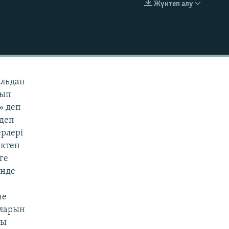
Жүктеп алу
EMBED
альдан
рып
» деп
 деп
ерлері
іктен
ге
інде
ме
оларын
сы