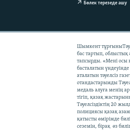
Бөлек терезеде ашу
Шымкент тұрғыныТәуе
бас тартып, облыстық
тапсырды. «Мені осы
басталатын үндеуінде
аталатын тәуелсіз газ
отандастарымды Тәуелс
медаль алуға менің а
тігіп, қазақ жастары
Тәуелсіздіктің 20 жы
полициясы қазақ азам
қатысты өмірімде би
сеземін, бірақ өз бил