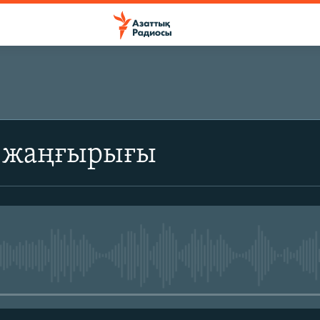
ЖАЗЫЛЫҢЫЗ
 жаңғырығы
Жазылу
No media source currently avail