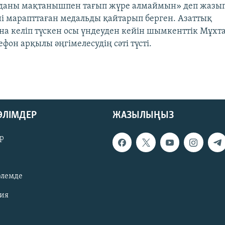
раданы мақтанышпен тағып жүре алмаймын» деп жазып
ні марапттаған медальды қайтарып берген. Азаттық
а келіп түскен осы үндеуден кейін шымкенттік Мұхт
он арқылы әңгімелесудің сәті түсті.
БӨЛІМДЕР
ЖАЗЫЛЫҢЫЗ
р
әлемде
зия