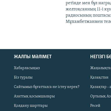
ретінде мен бұл наг
желтоқсанның 11-і кү
радиосының поштасын
Мұхамбетжанмен телеф
ЖАЛПЫ МӘЛІМЕТ
НЕГІЗГІ 
Хабарласыңыз
Жаңалықта
Біз туралы
Қазақстан
Русский
Сайтымыз бұғатталса не істеу керек?
Қазақтар - 
Азаттық қосымшалары
Орталық А
ЖАЗЫЛЫҢЫЗ
Қолдану шарттары
Ресей