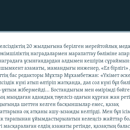
лсіздіктің 20 жылдығына берілген мерейтойлық мед
 әкімшіліктің наградалармен марапаттау бөліміне апа
 наградаға ұсынғандардан алдымен кешірім сұраймын
 шымкент азаматы, мамандығы инженер, «Ел бірлігі»
еттің бас редакторы Мұхтар Мұхамбетжан: «Үкімет әск
іздік күні атып өлтіріп жатқанда, дәл сол күні бұл бил
р-ұятым жібермейді... Бостандығым мен өмірімді бәйге
ның мыңдаған адамдық тәуелсіз одағын құрған жан рет
лдығында шеттен келген басқыншылар емес, қазақ
аттарына оқ атқаны ашу-ызамды келтірді. Мен бұл ісі
лік тарапынан ұйымдастырылатын келеңсіз жайттар б
ігі масқаралаған елдің азаматы ретінде, қазақтың бала