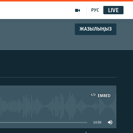
LIVE
РУС
ЖАЗЫЛЫҢЫЗ
EMBED
able
14:59