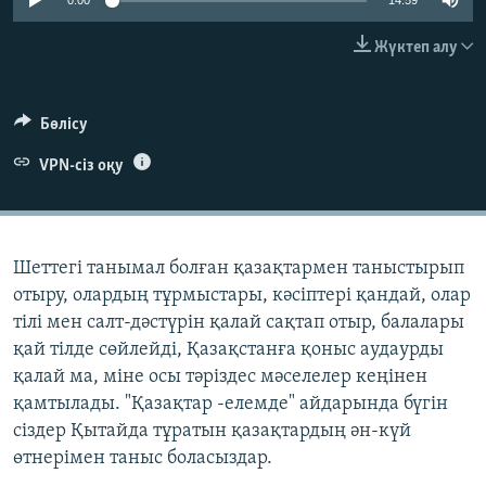
0:00
14:59
ЖАЗЫЛЫҢЫЗ
Жүктеп алу
Басқа тілдерде
Бөлісу
VPN-сіз оқу
Шеттегі танымал болған қазақтармен таныстырып
отыру, олардың тұрмыстары, кәсіптері қандай, олар
тілі мен салт-дәстүрін қалай сақтап отыр, балалары
қай тілде сөйлейді, Қазақстанға қоныс аудаурды
қалай ма, міне осы тәріздес мәселелер кеңінен
қамтылады. "Қазақтар -елемде" айдарында бүгін
сіздер Қытайда тұратын қазақтардың ән-күй
өтнерімен таныс боласыздар.