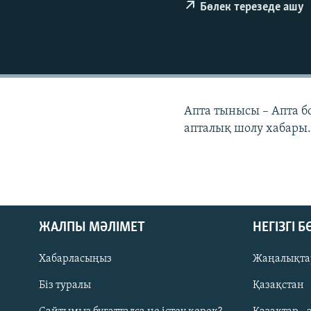
Бөлек терезеде ашу
Апта тынысы – Апта 
апталық шолу хабары
ЖАЛПЫ МӘЛІМЕТ
НЕГІЗГІ 
Хабарласыңыз
Жаңалықта
Біз туралы
Қазақстан
Русский