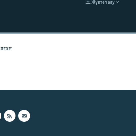
Жүктеп алу
EMBED
ылған