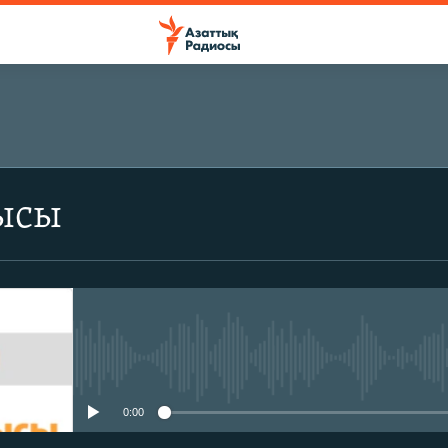
ЖАЗЫЛЫҢЫЗ
ысы
Жазылу
No media source currently avail
0:00