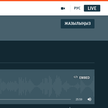
LIVE
РУС
ЖАЗЫЛЫҢЫЗ
EMBED
able
25:59