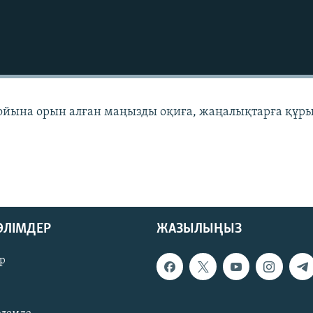
бойына орын алған маңызды оқиға, жаңалықтарға құр
.
БӨЛІМДЕР
ЖАЗЫЛЫҢЫЗ
р