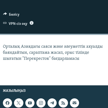
ЖАЗЫЛЫҢЫЗ
Бөлісу
VPN-сіз оқу
Басқа тілдерде
Орталық Азиядағы саяси және әлеуметтік ахуалды
баяндайтын, сараптама жасап, орыс тілінде
шығатын "Перекресток" бағдарламасы
ЖАЗЫЛЫҢЫЗ