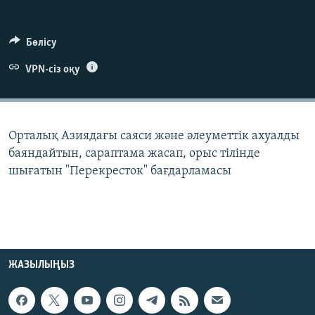
ЖАЗЫЛЫҢЫЗ
Бөлісу
VPN-сіз оқу
Басқа тілдерде
Орталық Азиядағы саяси және әлеуметтік ахуалды
баяндайтын, сараптама жасап, орыс тілінде
шығатын "Перекресток" бағдарламасы
ЖАЗЫЛЫҢЫЗ