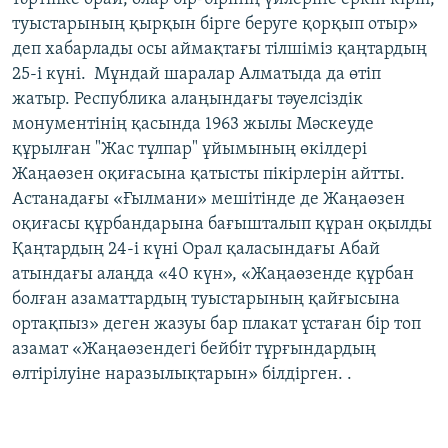
туыстарының қырқын бірге беруге қорқып отыр»
деп хабарлады осы аймақтағы тілшіміз қаңтардың
25-і күні. Мұндай шаралар Алматыда да өтіп
жатыр. Республика алаңындағы тәуелсіздік
монументінің қасында 1963 жылы Мәскеуде
құрылған "Жас тұлпар" ұйымының өкілдері
Жаңаөзен оқиғасына қатысты пікірлерін айтты.
Астанадағы «Ғылмани» мешітінде де Жаңаөзен
оқиғасы құрбандарына бағышталып құран оқылды
Қаңтардың 24-і күні Орал қаласындағы Абай
атындағы алаңда «40 күн», «Жаңаөзенде құрбан
болған азаматтардың туыстарының қайғысына
ортақпыз» деген жазуы бар плакат ұстаған бір топ
азамат «Жаңаөзендегі бейбіт тұрғындардың
өлтірілуіне наразылықтарын» білдірген. .