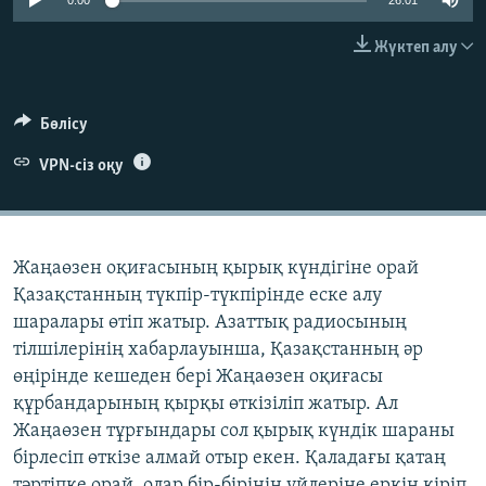
0:00
26:01
ЖАЗЫЛЫҢЫЗ
Жүктеп алу
Басқа тілдерде
Бөлісу
VPN-сіз оқу
Жаңаөзен оқиғасының қырық күндігіне орай
Қазақстанның түкпір-түкпірінде еске алу
шаралары өтіп жатыр. Азаттық радиосының
тілшілерінің хабарлауынша, Қазақстанның әр
өңірінде кешеден бері Жаңаөзен оқиғасы
құрбандарының қырқы өткізіліп жатыр. Ал
Жаңаөзен тұрғындары сол қырық күндік шараны
бірлесіп өткізе алмай отыр екен. Қаладағы қатаң
тәртіпке орай, олар бір-бірінің үйлеріне еркін кіріп,