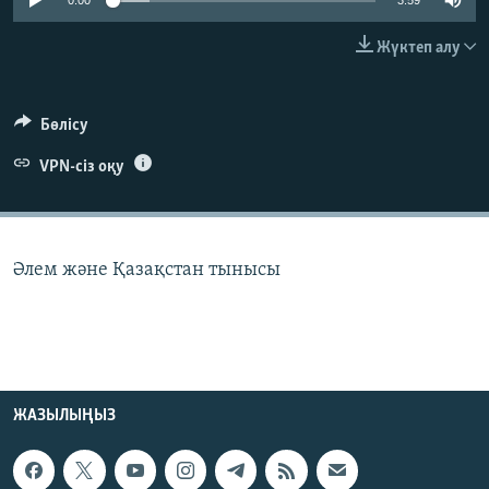
0:00
3:59
ЖАЗЫЛЫҢЫЗ
Жүктеп алу
Басқа тілдерде
Бөлісу
VPN-сіз оқу
Әлем және Қазақстан тынысы
ЖАЗЫЛЫҢЫЗ