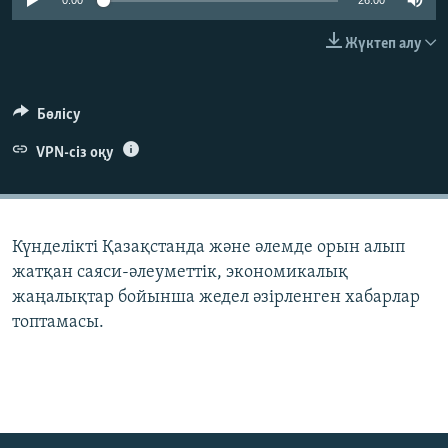
0:00
26:00
ЖАЗЫЛЫҢЫЗ
Жүктеп алу
Басқа тілдерде
Бөлісу
VPN-сіз оқу
Күнделікті Қазақстанда және әлемде орын алып
жатқан саяси-әлеуметтік, экономикалық
жаңалықтар бойынша жедел әзірленген хабарлар
топтамасы.