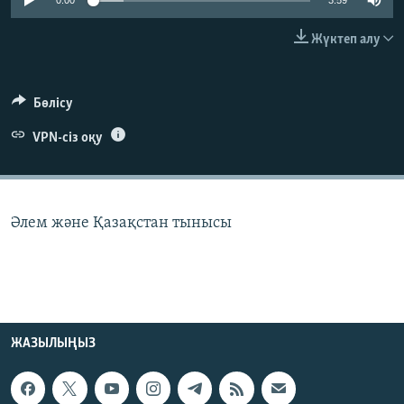
0:00
3:59
ЖАЗЫЛЫҢЫЗ
Жүктеп алу
Басқа тілдерде
Бөлісу
VPN-сіз оқу
Әлем және Қазақстан тынысы
ЖАЗЫЛЫҢЫЗ