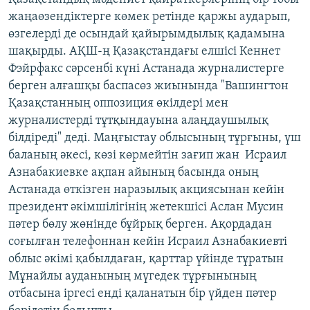
жаңаөзендіктерге көмек ретінде қаржы аударып,
өзгелерді де осындай қайырымдылық қадамына
шақырды. АҚШ-ң Қазақстандағы елшісі Кеннет
Фэйрфакс сәрсенбі күні Астанада журналистерге
берген алғашқы баспасөз жиынында "Вашингтон
Қазақстанның оппозиция өкілдері мен
журналистерді тұтқындауына алаңдаушылық
білдіреді" деді. Маңғыстау облысының тұрғыны, үш
баланың әкесі, көзі көрмейтін зағип жан Исраил
Азнабакиевке ақпан айының басында оның
Астанада өткізген наразылық акциясынан кейін
президент әкімшілігінің жетекшісі Аслан Мусин
пәтер бөлу жөнінде бұйрық берген. Ақордадан
соғылған телефоннан кейін Исраил Азнабакиевті
облыс әкімі қабылдаған, қарттар үйінде тұратын
Мұнайлы ауданының мүгедек тұрғынының
отбасына іргесі енді қаланатын бір үйден пәтер