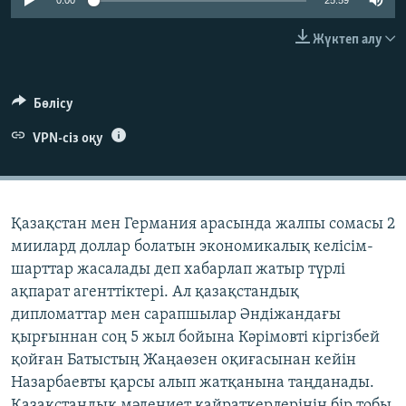
0:00
25:59
ЖАЗЫЛЫҢЫЗ
Жүктеп алу
Басқа тілдерде
Бөлісу
VPN-сіз оқу
Қазақстан мен Германия арасында жалпы сомасы 2
миилард доллар болатын экономикалық келісім-
шарттар жасалады деп хабарлап жатыр түрлі
ақпарат агенттіктері. Ал қазақстандық
дипломаттар мен сарапшылар Әндіжандағы
қырғыннан соң 5 жыл бойына Кәрімовті кіргізбей
қойған Батыстың Жаңаөзен оқиғасынан кейін
Назарбаевты қарсы алып жатқанына таңданады.
Қазақстандық мәдениет қайраткерлерінің бір тобы