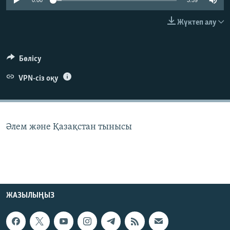
0:00
3:59
ЖАЗЫЛЫҢЫЗ
Жүктеп алу
Басқа тілдерде
Бөлісу
VPN-сіз оқу
Әлем және Қазақстан тынысы
ЖАЗЫЛЫҢЫЗ