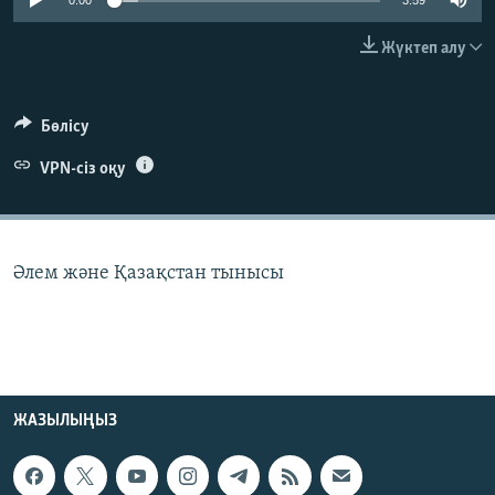
0:00
3:59
ЖАЗЫЛЫҢЫЗ
Жүктеп алу
Басқа тілдерде
Бөлісу
VPN-сіз оқу
Әлем және Қазақстан тынысы
ЖАЗЫЛЫҢЫЗ