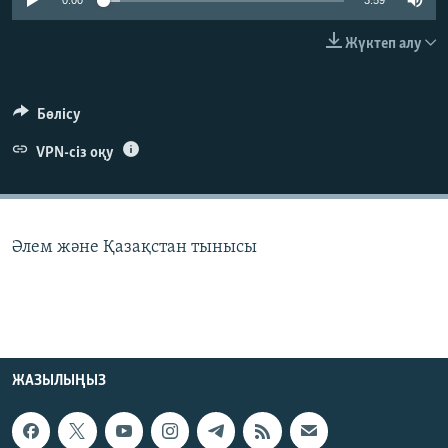
0:00
3:59
ЖАЗЫЛЫҢЫЗ
Жүктеп алу
Басқа тілдерде
Бөлісу
VPN-сіз оқу
Әлем және Қазақстан тынысы
ЖАЗЫЛЫҢЫЗ