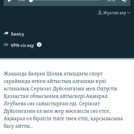
0:00
14:59
ЖАЗЫЛЫҢЫЗ
Жүктеп алу
Басқа тілдерде
Бөлісу
VPN-сіз оқу
Жақында Балуан Шолақ атындағы спорт
сарайында өткен айтыстың алғашқы күні
астаналық Серікзат Дүйсенғазин мен Оңтүстік
Қазақстан облысының айтыскері Ақмарал
Леубаева сөз сайыстырған еді. Серікзат
Дүйсенғазин ел мен жер мәселесін сөз етсе,
Ақмарал ел бірлігін тілге тиек етіп, қарсыласына
басу айтты..