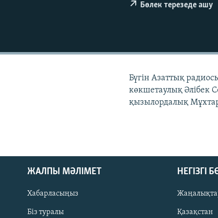
Бөлек терезеде ашу
Бүгін Азаттық радиос
көкшетаулық Әлібек С
қызылордалық Мұхтар
ЖАЛПЫ МӘЛІМЕТ
НЕГІЗГІ 
Хабарласыңыз
Жаңалықта
Біз туралы
Қазақстан