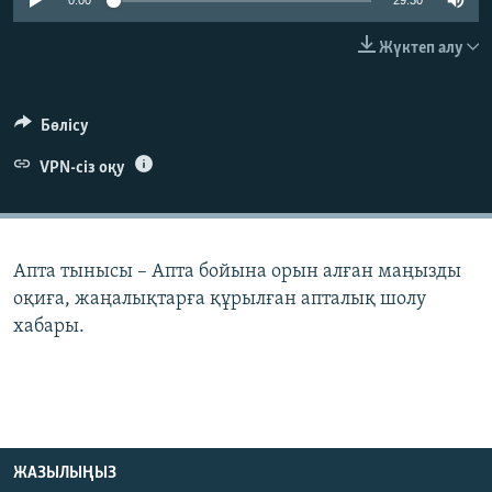
0:00
29:30
ЖАЗЫЛЫҢЫЗ
Жүктеп алу
Басқа тілдерде
Бөлісу
VPN-сіз оқу
Апта тынысы – Апта бойына орын алған маңызды
оқиға, жаңалықтарға құрылған апталық шолу
хабары.
ЖАЗЫЛЫҢЫЗ