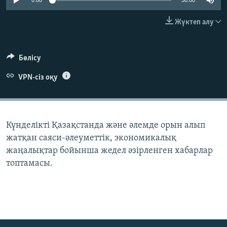
0:00
30:00
ЖАЗЫЛЫҢЫЗ
Жүктеп алу
Басқа тілдерде
Бөлісу
VPN-сіз оқу
Күнделікті Қазақстанда және әлемде орын алып
жатқан саяси-әлеуметтік, экономикалық
жаңалықтар бойынша жедел әзірленген хабарлар
топтамасы.