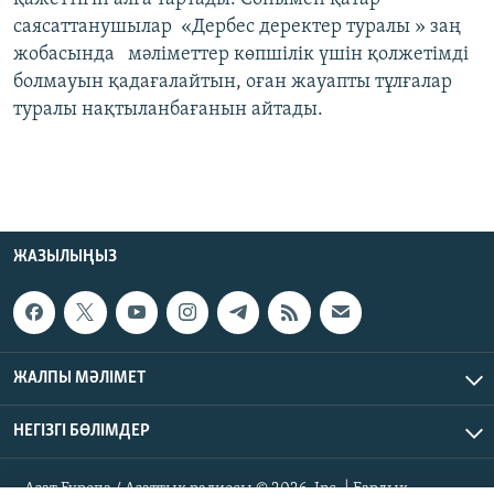
саясаттанушылар «Дербес деректер туралы » заң
жобасында мәліметтер көпшілік үшін қолжетімді
болмауын қадағалайтын, оған жауапты тұлғалар
туралы нақтыланбағанын айтады.
ЖАЗЫЛЫҢЫЗ
ЖАЛПЫ МӘЛІМЕТ
НЕГІЗГІ БӨЛІМДЕР
Азат Еуропа / Азаттық радиосы © 2026, Inc. | Барлық