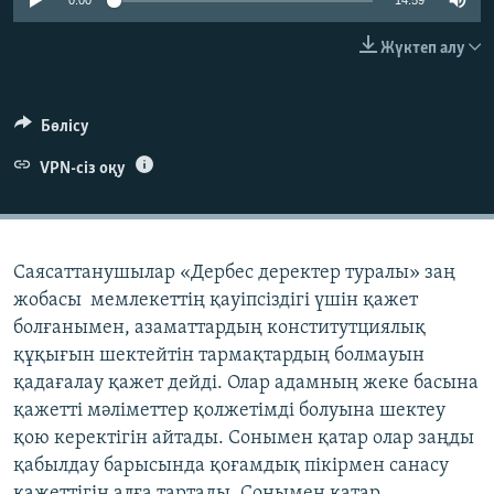
0:00
14:59
ЖАЗЫЛЫҢЫЗ
Жүктеп алу
Басқа тілдерде
Бөлісу
VPN-сіз оқу
Саясаттанушылар «Дербес деректер туралы» заң
жобасы мемлекеттің қауіпсіздігі үшін қажет
болғанымен, азаматтардың конститутциялық
құқығын шектейтін тармақтардың болмауын
қадағалау қажет дейді. Олар адамның жеке басына
қажетті мәліметтер қолжетімді болуына шектеу
қою керектігін айтады. Сонымен қатар олар заңды
қабылдау барысында қоғамдық пікірмен санасу
қажеттігін алға тартады. Сонымен қатар