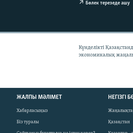
Бөлек терезеде ашу
Күнделікті Қазақстан
экономикалық жаңалы
ЖАЛПЫ МӘЛІМЕТ
НЕГІЗГІ 
Хабарласыңыз
Жаңалықта
Біз туралы
Қазақстан
Русский