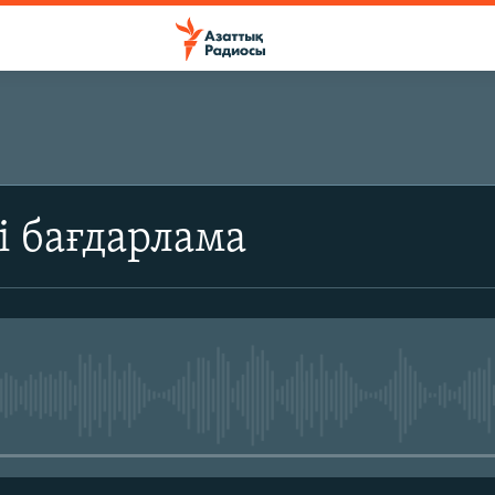
ЖАЗЫЛЫҢЫЗ
і бағдарлама
Жазылу
No media source currently avail