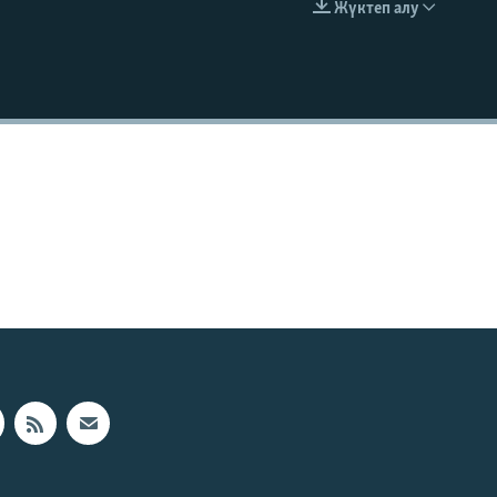
Жүктеп алу
EMBED