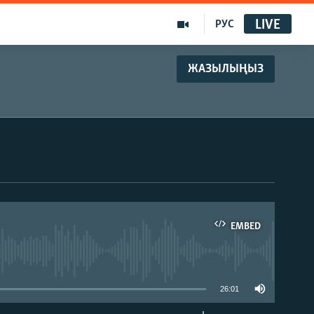
LIVE
РУС
ЖАЗЫЛЫҢЫЗ
EMBED
able
26:01