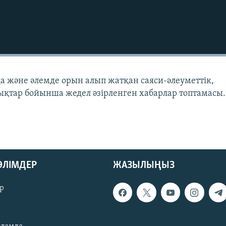
да және әлемде орын алып жатқан саяси-әлеуметтік,
қтар бойынша жедел әзірленген хабарлар топтамасы.
БӨЛІМДЕР
ЖАЗЫЛЫҢЫЗ
р