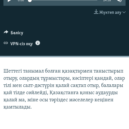
0:00
14:59
ЖАЗЫЛЫҢЫЗ
Жүктеп алу
Басқа тілдерде
Бөлісу
VPN-сіз оқу
Шеттегі танымал болған қазақтармен таныстырып
отыру, олардың тұрмыстары, кәсіптері қандай, олар
тілі мен салт-дәстүрін қалай сақтап отыр, балалары
қай тілде сөйлейді, Қазақстанға қоныс аудаурды
қалай ма, міне осы тәріздес мәселелер кеңінен
қамтылады.