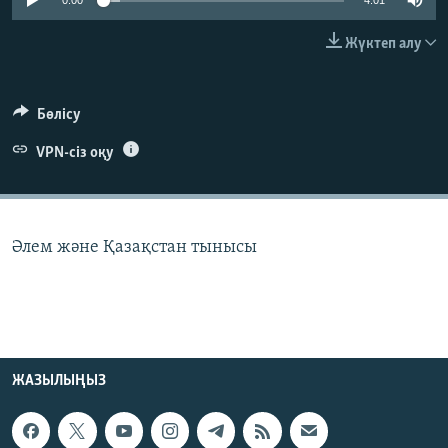
0:00
4:01
ЖАЗЫЛЫҢЫЗ
Жүктеп алу
Басқа тілдерде
Бөлісу
VPN-сіз оқу
Әлем және Қазақстан тынысы
ЖАЗЫЛЫҢЫЗ