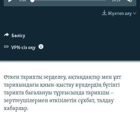
0:00
14:29
ЖАЗЫЛЫҢЫЗ
Жүктеп алу
Басқа тілдерде
Бөлісу
VPN-сіз оқу
Өткен тарихты зерделеу, ақтаңдақтар мен ұлт
тарихындағы қиын-қыстау күндердің бүгінгі
тарихта бағалануы тұрғысында тарихшы –
зерттеушілермен өткізілетін сұхбат, талдау
хабарлар.