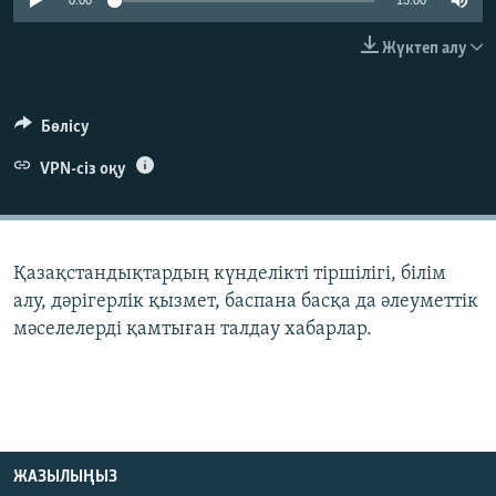
0:00
15:00
ЖАЗЫЛЫҢЫЗ
Жүктеп алу
Басқа тілдерде
Бөлісу
VPN-сіз оқу
Қазақстандықтардың күнделікті тіршілігі, білім
алу, дәрігерлік қызмет, баспана басқа да әлеуметтік
мәселелерді қамтыған талдау хабарлар.
ЖАЗЫЛЫҢЫЗ