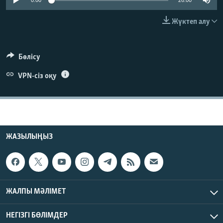
0:00
26:00
ЖАЗЫЛЫҢЫЗ
Жүктеп алу
Басқа тілдерде
Бөлісу
VPN-сіз оқу
ЖАЗЫЛЫҢЫЗ
ЖАЛПЫ МӘЛІМЕТ
НЕГІЗГІ БӨЛІМДЕР