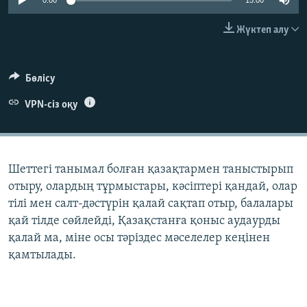
0:00
15:00
ЖАЗЫЛЫҢЫЗ
Жүктеп алу
Басқа тілдерде
Бөлісу
VPN-сіз оқу
Шеттегі танымал болған қазақтармен таныстырып
отыру, олардың тұрмыстары, кәсіптері қандай, олар
тілі мен салт-дәстүрін қалай сақтап отыр, балалары
қай тілде сөйлейді, Қазақстанға қоныс аудаурды
қалай ма, міне осы тәріздес мәселелер кеңінен
қамтылады.