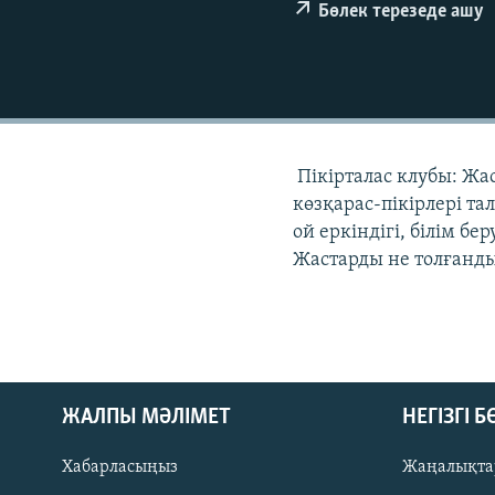
Бөлек терезеде ашу
Пікірталас клубы: Жа
көзқарас-пікірлері та
ой еркіндігі, білім бе
Жастарды не толғанды
ЖАЛПЫ МӘЛІМЕТ
НЕГІЗГІ 
Хабарласыңыз
Жаңалықта