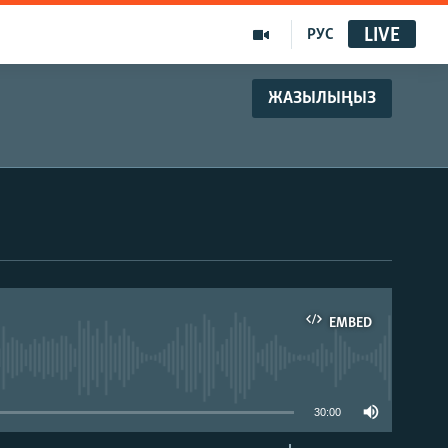
LIVE
РУС
ЖАЗЫЛЫҢЫЗ
EMBED
able
30:00