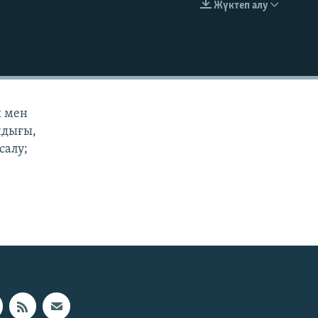
Жүктеп алу
EMBED
ы мен
андығы,
салу;