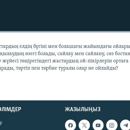
стардың елдің бүгіні мен болашағы жайындағы ойлар
лқылаудың өзегі болады, сайлау мен сайлану, сөз бост
ру жүйесі төңірегіндегі жастардың ой-пікірлерін ортаға 
рады, тәртіп пен тәрбие туралы олар не ойлайды?
БӨЛІМДЕР
ЖАЗЫЛЫҢЫЗ
р