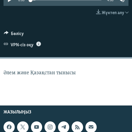
0:00
4:00
ЖАЗЫЛЫҢЫЗ
Жүктеп алу
Басқа тілдерде
Бөлісу
VPN-сіз оқу
Әлем және Қазақстан тынысы
ЖАЗЫЛЫҢЫЗ