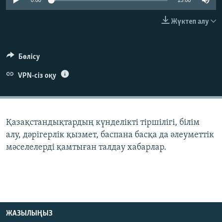
0:00
15:00
ЖАЗЫЛЫҢЫЗ
Жүктеп алу
Басқа тілдерде
Бөлісу
VPN-сіз оқу
Қазақстандықтардың күнделікті тіршілігі, білім
алу, дәрігерлік қызмет, баспана басқа да әлеуметтік
мәселелерді қамтыған талдау хабарлар.
ЖАЗЫЛЫҢЫЗ