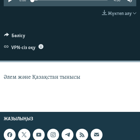
0:00
4:00
ЖАЗЫЛЫҢЫЗ
Жүктеп алу
Басқа тілдерде
Бөлісу
VPN-сіз оқу
Әлем және Қазақстан тынысы
ЖАЗЫЛЫҢЫЗ