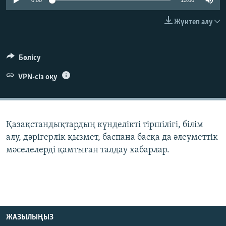
0:00
15:00
ЖАЗЫЛЫҢЫЗ
Жүктеп алу
Басқа тілдерде
Бөлісу
VPN-сіз оқу
Қазақстандықтардың күнделікті тіршілігі, білім
алу, дәрігерлік қызмет, баспана басқа да әлеуметтік
мәселелерді қамтыған талдау хабарлар.
ЖАЗЫЛЫҢЫЗ