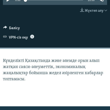
0:00
26:00
ЖАЗЫЛЫҢЫЗ
Жүктеп алу
Басқа тілдерде
Бөлісу
VPN-сіз оқу
Күнделікті Қазақстанда және әлемде орын алып
жатқан саяси-әлеуметтік, экономикалық
жаңалықтар бойынша жедел әзірленген хабарлар
топтамасы.