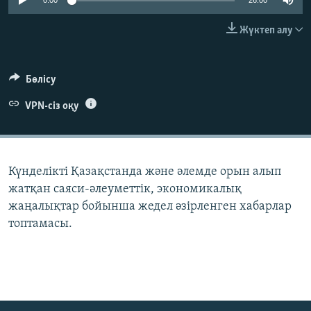
0:00
26:00
ЖАЗЫЛЫҢЫЗ
Жүктеп алу
Басқа тілдерде
Бөлісу
VPN-сіз оқу
Күнделікті Қазақстанда және әлемде орын алып
жатқан саяси-әлеуметтік, экономикалық
жаңалықтар бойынша жедел әзірленген хабарлар
топтамасы.