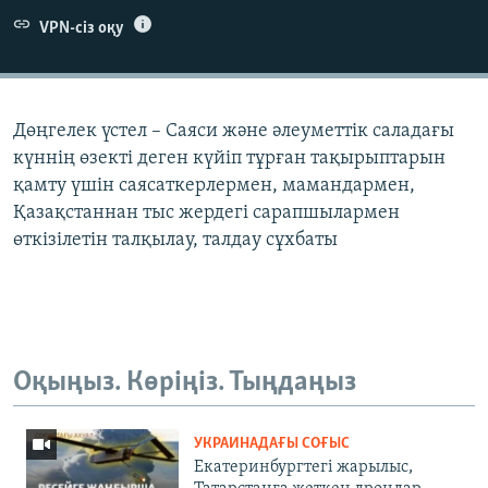
ЖАЗЫЛЫҢЫЗ
VPN-сіз оқу
Басқа тілдерде
Дөңгелек үстел – Саяси және әлеуметтік саладағы
күннің өзекті деген күйіп тұрған тақырыптарын
қамту үшін саясаткерлермен, мамандармен,
Қазақстаннан тыс жердегі сарапшылармен
өткізілетін талқылау, талдау сұхбаты
Оқыңыз. Көріңіз. Тыңдаңыз
УКРАИНАДАҒЫ СОҒЫС
Екатеринбургтегі жарылыс,