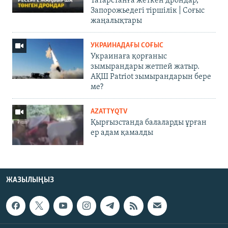
Татарстанға жеткен дрондар,
Запорожьедегі тіршілік | Cоғыс
жаңалықтары
УКРАИНАДАҒЫ СОҒЫС
Украинаға қорғаныс
зымырандары жетпей жатыр.
АҚШ Patriot зымырандарын бере
ме?
AZATTYQTV
Қырғызстанда балаларды ұрған
ер адам қамалды
ЖАЗЫЛЫҢЫЗ