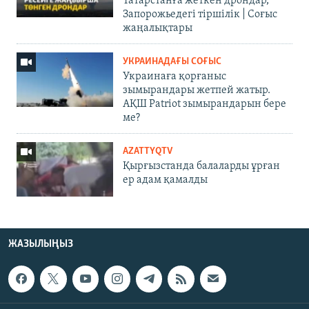
Татарстанға жеткен дрондар,
Запорожьедегі тіршілік | Cоғыс
жаңалықтары
УКРАИНАДАҒЫ СОҒЫС
Украинаға қорғаныс
зымырандары жетпей жатыр.
АҚШ Patriot зымырандарын бере
ме?
AZATTYQTV
Қырғызстанда балаларды ұрған
ер адам қамалды
ЖАЗЫЛЫҢЫЗ