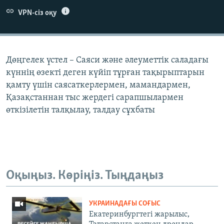
ЖАЗЫЛЫҢЫЗ
VPN-сіз оқу
Басқа тілдерде
Дөңгелек үстел – Саяси және әлеуметтік саладағы
күннің өзекті деген күйіп тұрған тақырыптарын
қамту үшін саясаткерлермен, мамандармен,
Қазақстаннан тыс жердегі сарапшылармен
өткізілетін талқылау, талдау сұхбаты
Оқыңыз. Көріңіз. Тыңдаңыз
УКРАИНАДАҒЫ СОҒЫС
Екатеринбургтегі жарылыс,