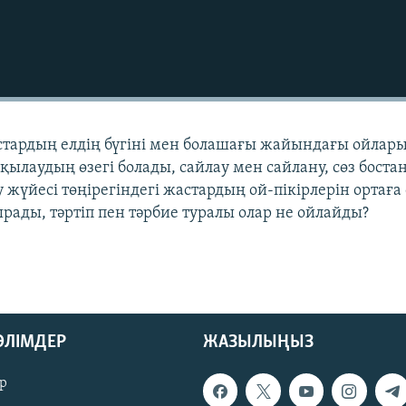
стардың елдің бүгіні мен болашағы жайындағы ойлар
лқылаудың өзегі болады, сайлау мен сайлану, сөз бост
ру жүйесі төңірегіндегі жастардың ой-пікірлерін ортаға 
рады, тәртіп пен тәрбие туралы олар не ойлайды?
БӨЛІМДЕР
ЖАЗЫЛЫҢЫЗ
р