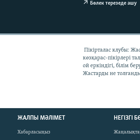
Бөлек терезеде ашу
Пікірталас клубы: Жа
көзқарас-пікірлері та
ой еркіндігі, білім бе
Жастарды не толғанды
ЖАЛПЫ МӘЛІМЕТ
НЕГІЗГІ 
Хабарласыңыз
Жаңалықта