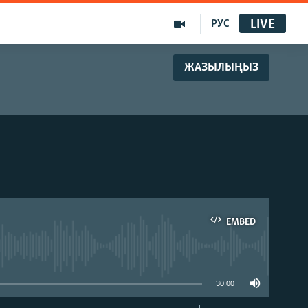
LIVE
РУС
ЖАЗЫЛЫҢЫЗ
EMBED
able
30:00