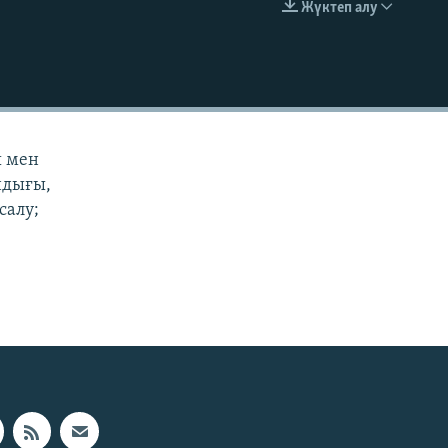
Жүктеп алу
EMBED
ы мен
андығы,
салу;