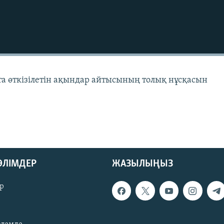
та өткізілетін ақындар айтысының толық нұсқасын
БӨЛІМДЕР
ЖАЗЫЛЫҢЫЗ
р