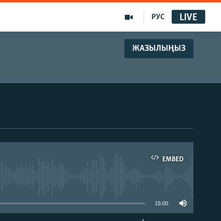
LIVE
РУС
ЖАЗЫЛЫҢЫЗ
EMBED
able
15:00