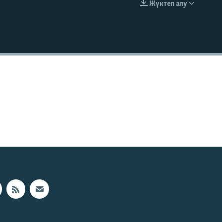
Жүктеп алу
EMBED