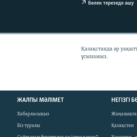
Бөлек терезеде ашу
Қазақстанда әр уақыт
ұсынамыз.
ЖАЛПЫ МӘЛІМЕТ
НЕГІЗГІ 
Хабарласыңыз
Жаңалықта
Біз туралы
Қазақстан
Русский