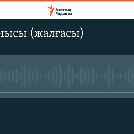
нысы (жалғасы)
No media source currently avail