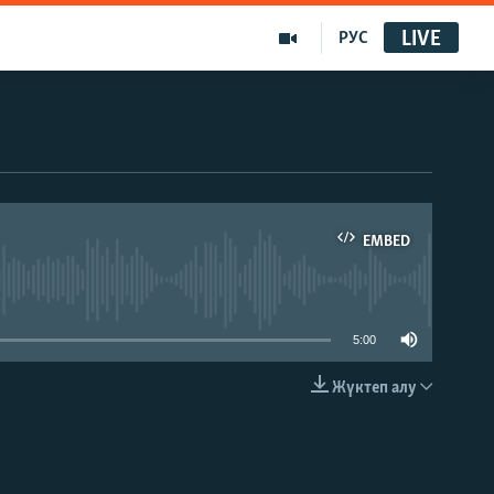
LIVE
РУС
EMBED
able
5:00
Жүктеп алу
EMBED