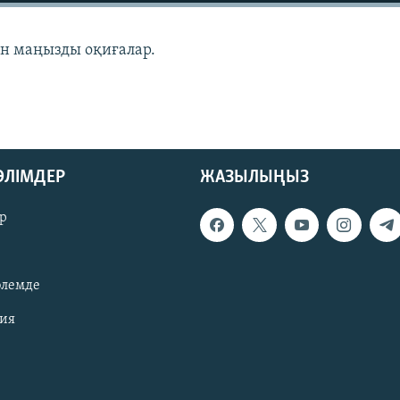
ан маңызды оқиғалар.
БӨЛІМДЕР
ЖАЗЫЛЫҢЫЗ
р
әлемде
зия