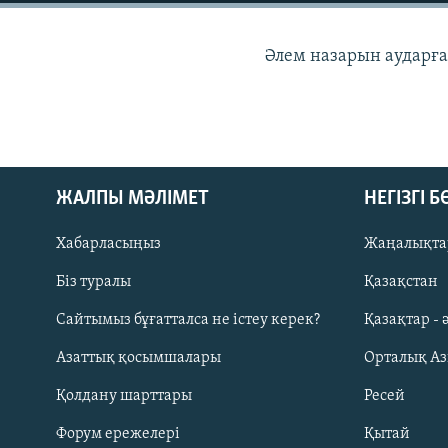
Әлем назарын аударғ
ЖАЛПЫ МӘЛІМЕТ
НЕГІЗГІ 
Хабарласыңыз
Жаңалықта
Біз туралы
Қазақстан
Сайтымыз бұғатталса не істеу керек?
Қазақтар - 
Русский
Азаттық қосымшалары
Орталық А
ЖАЗЫЛЫҢЫЗ
Қолдану шарттары
Ресей
Форум ережелері
Қытай