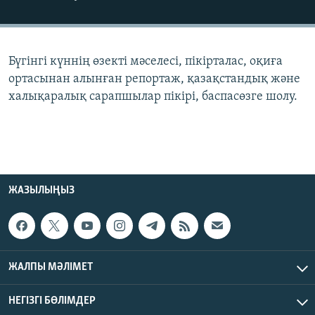
ЖАЗЫЛЫҢЫЗ
Бүгінгі күннің өзекті мәселесі, пікірталас, оқиға
Басқа тілдерде
ортасынан алынған репортаж, қазақстандық және
халықаралық сарапшылар пікірі, баспасөзге шолу.
ЖАЗЫЛЫҢЫЗ
ЖАЛПЫ МӘЛІМЕТ
НЕГІЗГІ БӨЛІМДЕР