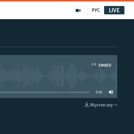
LIVE
РУС
EMBED
able
5:00
Жүктеп алу
EMBED