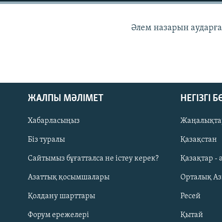
Әлем назарын аударғ
ЖАЛПЫ МӘЛІМЕТ
НЕГІЗГІ 
Хабарласыңыз
Жаңалықта
Біз туралы
Қазақстан
Сайтымыз бұғатталса не істеу керек?
Қазақтар - 
Русский
Азаттық қосымшалары
Орталық А
ЖАЗЫЛЫҢЫЗ
Қолдану шарттары
Ресей
Форум ережелері
Қытай