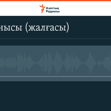
нысы (жалғасы)
No media source currently avail