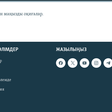
ан маңызды оқиғалар.
БӨЛІМДЕР
ЖАЗЫЛЫҢЫЗ
р
әлемде
зия