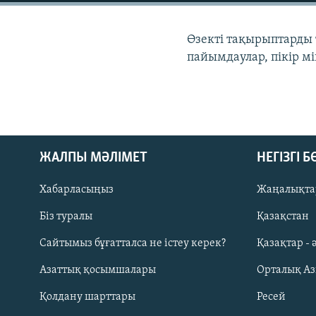
Өзекті тақырыптарды 
пайымдаулар, пікір мі
ЖАЛПЫ МӘЛІМЕТ
НЕГІЗГІ 
Хабарласыңыз
Жаңалықта
Біз туралы
Қазақстан
Русский
Сайтымыз бұғатталса не істеу керек?
Қазақтар - 
Азаттық қосымшалары
Орталық А
ЖАЗЫЛЫҢЫЗ
Қолдану шарттары
Ресей