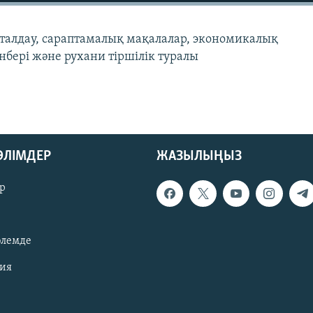
талдау, сараптамалық мақалалар, экономикалық
нбері және рухани тіршілік туралы
БӨЛІМДЕР
ЖАЗЫЛЫҢЫЗ
р
әлемде
зия