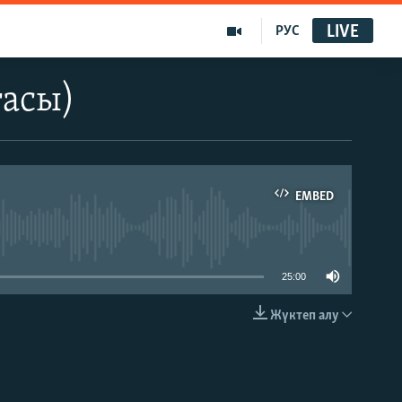
LIVE
РУС
ғасы)
EMBED
able
25:00
Жүктеп алу
EMBED