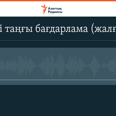
і таңғы бағдарлама (жал
No media source currently avail