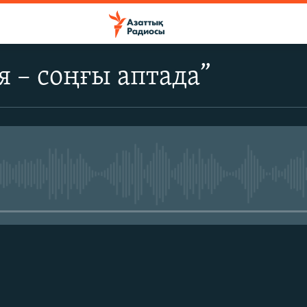
я – соңғы аптада”
No media source currently avail