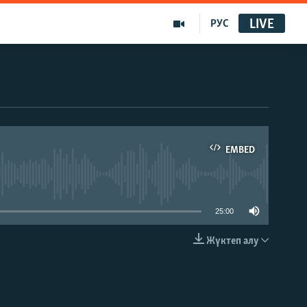
LIVE
РУС
EMBED
able
25:00
Жүктеп алу
EMBED