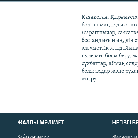
Қазақстан, Қырғызста
болған маңызды оқиғ
(сарапшылар, саясатке
бостандығының, дін е
әлеуметтік жағдайына
ғылыми, білім беру, 
сұхбаттар, аймақ елд
болжамдар және руха
отыру.
ЖАЛПЫ МӘЛІМЕТ
НЕГІЗГІ 
Хабарласыңыз
Жаңалықта