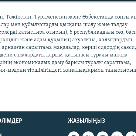
н, Тәжікстан, Түркменстан және Өзбекстанда соңғы а
алар мен құбылыстарды қысқаша шолу және талдау
рлерді қатыстыра отырып), 5 республикадағы сөз, бас
ркіндігі және адам құқының ахуалына, халықтардың
 арналған сараптама мақалалар, көрші елдердің саяси
мәдени салалардағы қарым-қатынасы туралы мақала-
ерінің экономикалық даму барысы туралы сараптама,
ни-мәдени тіршілігіндегі жаңалықтармен таныстыры
БӨЛІМДЕР
ЖАЗЫЛЫҢЫЗ
р