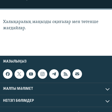
ЖАЗЫЛЫҢЫЗ
Халықаралық маңызды оқиғалар мен төтенше
Басқа тілдерде
жағдайлар.
ЖАЗЫЛЫҢЫЗ
ЖАЛПЫ МӘЛІМЕТ
НЕГІЗГІ БӨЛІМДЕР